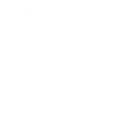
Blog
Speciaalbier aanbieding: hoe je de beste deals vindt en
nooit miskopen doet
Ontdek hoe je met slimme strategieën de beste
speciaalbier aanbiedingen vindt: van supermarktdeals tot
taproom-exclusives, met praktische tips en foodpairings.
Blog
Welk bier voor stoofvlees: kies het perfecte bier voor
jouw stoofpot
Ontdek welk bier je het beste gebruikt voor stoofvlees:
van dubbel en bock tot stout en Flanders red. Praktische
tips, recepten en aanraders.