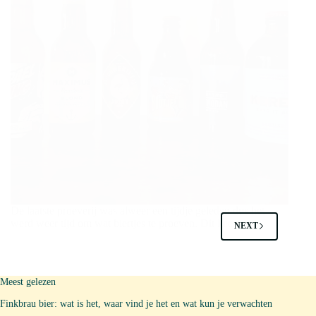
De laatste proeverij was alweer een tijdje geleden dus het
werd weer tijd om wat biertjes te proeven. Dit keer…
NEXT
Meest gelezen
Finkbrau bier: wat is het, waar vind je het en wat kun je verwachten