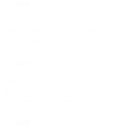
Blog
Bierproeverij scorekaart: dé gids om smaak, geur en
techniek te scoren
Compleet overzicht van bierproeverij scorekaarten: wat
ze zijn, soorten, BJCP-opzet, praktische proeftips, digitale
tools en een voorbeeldkaart voor download.
Blog
Bierproeverij Breda: ontdek de beste craft-beleving in en
rond de Ketels
Ontdek alles over een bierproeverij in Breda: soorten
tastings, locaties, een praktische route, 6-bier
proefopstelling, foodpairings en slimme bookingtips.
Blog