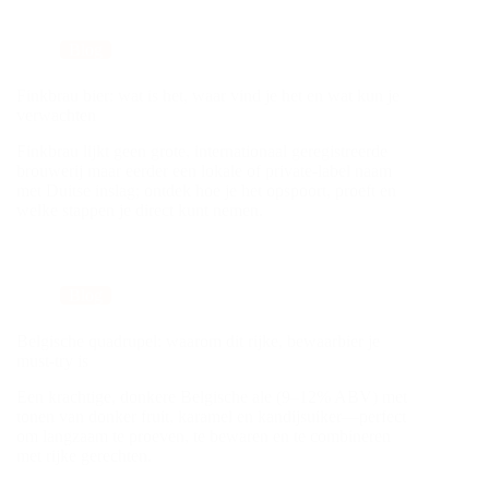
Blog
Finkbrau bier: wat is het, waar vind je het en wat kun je
verwachten
Finkbrau lijkt geen grote, internationaal geregistreerde
brouwerij maar eerder een lokale of private‑label naam
met Duitse inslag; ontdek hoe je het opspoort, proeft en
welke stappen je direct kunt nemen.
Blog
Belgische quadrupel: waarom dit rijke, bewaarbier je
must-try is
Een krachtige, donkere Belgische ale (9–12% ABV) met
tonen van donker fruit, karamel en kandijsuiker—perfect
om langzaam te proeven, te bewaren en te combineren
met rijke gerechten.