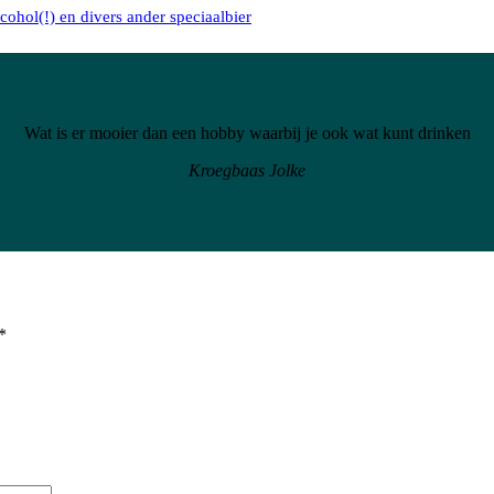
cohol(!) en divers ander speciaalbier
Wat is er mooier dan een hobby waarbij je ook wat kunt drinken
Kroegbaas Jolke
*