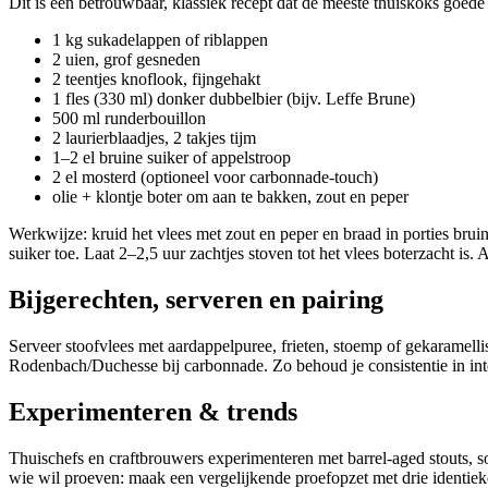
Dit is een betrouwbaar, klassiek recept dat de meeste thuiskoks goede 
1 kg sukadelappen of riblappen
2 uien, grof gesneden
2 teentjes knoflook, fijngehakt
1 fles (330 ml) donker dubbelbier (bijv. Leffe Brune)
500 ml runderbouillon
2 laurierblaadjes, 2 takjes tijm
1–2 el bruine suiker of appelstroop
2 el mosterd (optioneel voor carbonnade‑touch)
olie + klontje boter om aan te bakken, zout en peper
Werkwijze: kruid het vlees met zout en peper en braad in porties bruin.
suiker toe. Laat 2–2,5 uur zachtjes stoven tot het vlees boterzacht i
Bijgerechten, serveren en pairing
Serveer stoofvlees met aardappelpuree, frieten, stoemp of gekaramellis
Rodenbach/Duchesse bij carbonnade. Zo behoud je consistentie in inte
Experimenteren & trends
Thuischefs en craftbrouwers experimenteren met barrel‑aged stouts, s
wie wil proeven: maak een vergelijkende proefopzet met drie identieke