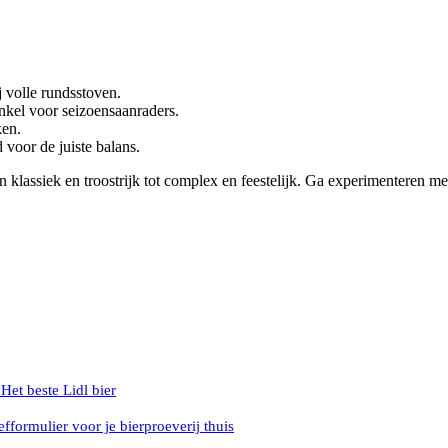
ij volle rundsstoven.
inkel voor seizoensaanraders.
ken.
d voor de juiste balans.
 van klassiek en troostrijk tot complex en feestelijk. Ga experimenter
 Het beste Lidl bier
fformulier voor je bierproeverij thuis