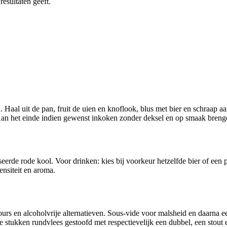
resultaten geeft.
 Haal uit de pan, fruit de uien en knoflook, blus met bier en schraap aa
s. Aan het einde indien gewenst inkoken zonder deksel en op smaak bren
eerde rode kool. Voor drinken: kies bij voorkeur hetzelfde bier of een p
nsiteit en aroma.
ours en alcoholvrije alternatieven. Sous‑vide voor malsheid en daarna e
 stukken rundvlees gestoofd met respectievelijk een dubbel, een stout e