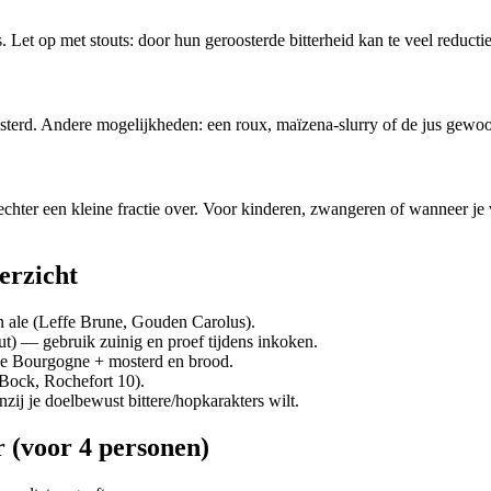
Let op met stouts: door hun geroosterde bitterheid kan te veel reductie 
terd. Andere mogelijkheden: een roux, maïzena‑slurry of de jus gewoon
 echter een kleine fractie over. Voor kinderen, zwangeren of wanneer je 
erzicht
 ale (Leffe Brune, Gouden Carolus).
ut) — gebruik zuinig en proef tijdens inkoken.
de Bourgogne + mosterd en brood.
Bock, Rochefort 10).
zij je doelbewust bittere/hopkarakters wilt.
r (voor 4 personen)