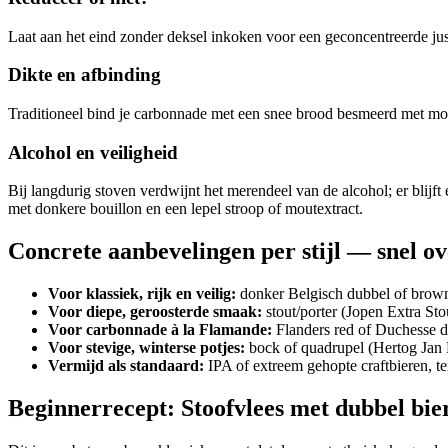
Laat aan het eind zonder deksel inkoken voor een geconcentreerde jus. 
Dikte en afbinding
Traditioneel bind je carbonnade met een snee brood besmeerd met mos
Alcohol en veiligheid
Bij langdurig stoven verdwijnt het merendeel van de alcohol; er blijft
met donkere bouillon en een lepel stroop of moutextract.
Concrete aanbevelingen per stijl — snel ov
Voor klassiek, rijk en veilig:
donker Belgisch dubbel of brown
Voor diepe, geroosterde smaak:
stout/porter (Jopen Extra Sto
Voor carbonnade à la Flamande:
Flanders red of Duchesse 
Voor stevige, winterse potjes:
bock of quadrupel (Hertog Jan 
Vermijd als standaard:
IPA of extreem gehopte craftbieren, ten
Beginnerrecept: Stoofvlees met dubbel bie