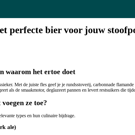
het perfecte bier voor jouw stoofp
en waarom het ertoe doet
sieker. Met de juiste fles geef je je rundsstoverij, carbonnade flamand
geert als de smaakmotor, deglazeert pannen en levert restsuikers die tij
 voegen ze toe?
elevante types en hun culinaire bijdrage.
rk ale)