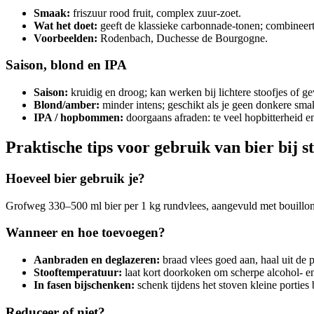
Smaak:
friszuur rood fruit, complex zuur‑zoet.
Wat het doet:
geeft de klassieke carbonnade‑tonen; combineert
Voorbeelden:
Rodenbach, Duchesse de Bourgogne.
Saison, blond en IPA
Saison:
kruidig en droog; kan werken bij lichtere stoofjes of ge
Blond/amber:
minder intens; geschikt als je geen donkere sma
IPA / hopbommen:
doorgaans afraden: te veel hopbitterheid en
Praktische tips voor gebruik van bier bij s
Hoeveel bier gebruik je?
Grofweg 330–500 ml bier per 1 kg rundvlees, aangevuld met bouillon to
Wanneer en hoe toevoegen?
Aanbraden en deglazeren:
braad vlees goed aan, haal uit de p
Stooftemperatuur:
laat kort doorkoken om scherpe alcohol‑ e
In fasen bijschenken:
schenk tijdens het stoven kleine porties 
Reduceer of niet?