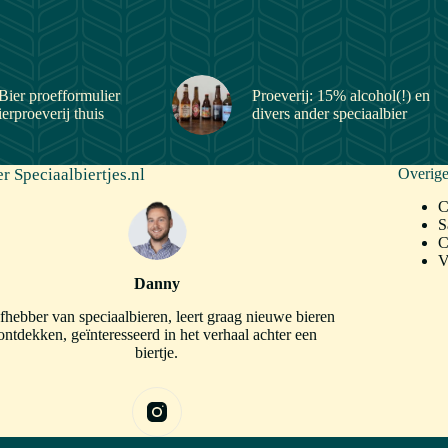
Bier proefformulier
Proeverij: 15% alcohol(!) en
ierproeverij thuis
divers ander speciaalbier
r Speciaalbiertjes.nl
Overige
C
S
C
V
Danny
fhebber van speciaalbieren, leert graag nieuwe bieren
ontdekken, geïnteresseerd in het verhaal achter een
biertje.