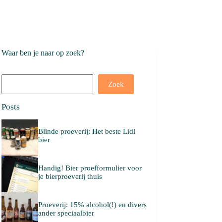
Waar ben je naar op zoek?
Search
Zoek
Posts
Blinde proeverij: Het beste Lidl
bier
Handig! Bier proefformulier voor
je bierproeverij thuis
Proeverij: 15% alcohol(!) en divers
ander speciaalbier