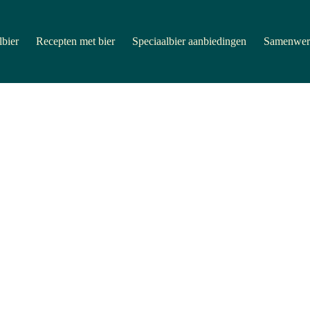
lbier
Recepten met bier
Speciaalbier aanbiedingen
Samenwer
Bierlanden
,
Blog