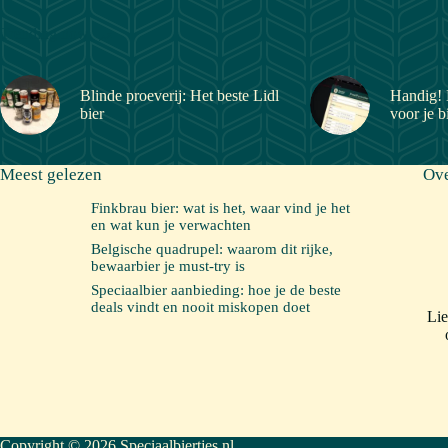
Trending now
Blinde proeverij: Het beste Lidl
Handig! 
bier
voor je b
Meest gelezen
Ove
Finkbrau bier: wat is het, waar vind je het
en wat kun je verwachten
Belgische quadrupel: waarom dit rijke,
bewaarbier je must-try is
Speciaalbier aanbieding: hoe je de beste
deals vindt en nooit miskopen doet
Lie
Copyright © 2026 Speciaalbiertjes.nl