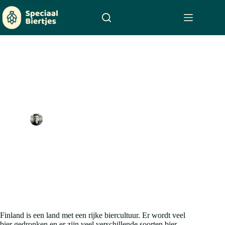
Skip
to
content
Finland
rob
January 22, 2020
Bierlanden
,
Blog
Finland is een land met een rijke biercultuur. Er wordt veel
bier gedronken en er zijn veel verschillende soorten bier