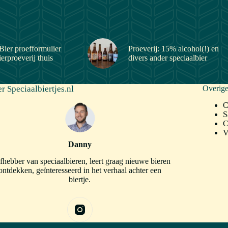
Bier proefformulier
Proeverij: 15% alcohol(!) en
ierproeverij thuis
divers ander speciaalbier
r Speciaalbiertjes.nl
Overige
C
S
C
V
Danny
fhebber van speciaalbieren, leert graag nieuwe bieren
ontdekken, geïnteresseerd in het verhaal achter een
biertje.