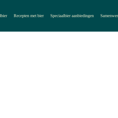
lbier
Recepten met bier
Speciaalbier aanbiedingen
Samenwer
r ingredienten
,
Blog