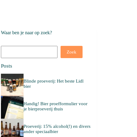
Waar ben je naar op zoek?
Search
Zoek
Posts
Blinde proeverij: Het beste Lidl
bier
Handig! Bier proefformulier voor
je bierproeverij thuis
Proeverij: 15% alcohol(!) en divers
ander speciaalbier