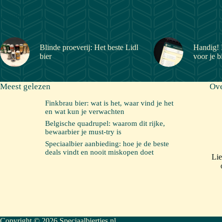
Trending now
Blinde proeverij: Het beste Lidl
Handig! 
bier
voor je b
Meest gelezen
Ove
Finkbrau bier: wat is het, waar vind je het
en wat kun je verwachten
Belgische quadrupel: waarom dit rijke,
bewaarbier je must-try is
Speciaalbier aanbieding: hoe je de beste
deals vindt en nooit miskopen doet
Lie
Copyright © 2026 Speciaalbiertjes.nl